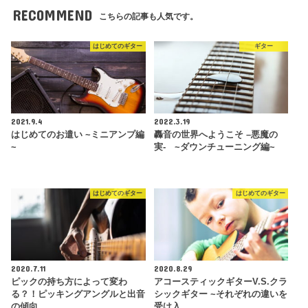
RECOMMEND
こちらの記事も人気です。
はじめてのギター
ギター
2021.9.4
2022.3.19
はじめてのお遣い ~ミニアンプ編
轟音の世界へようこそ –悪魔の
~
実- ~ダウンチューニング編~
はじめてのギター
はじめてのギター
2020.7.11
2020.8.29
ピックの持ち方によって変わ
アコースティックギターV.S.クラ
る？！ピッキングアングルと出音
シックギター ~それぞれの違いを
の傾向
受け入…