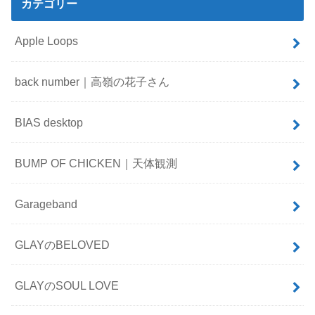
カテゴリー
Apple Loops
back number｜高嶺の花子さん
BIAS desktop
BUMP OF CHICKEN｜天体観測
Garageband
GLAYのBELOVED
GLAYのSOUL LOVE