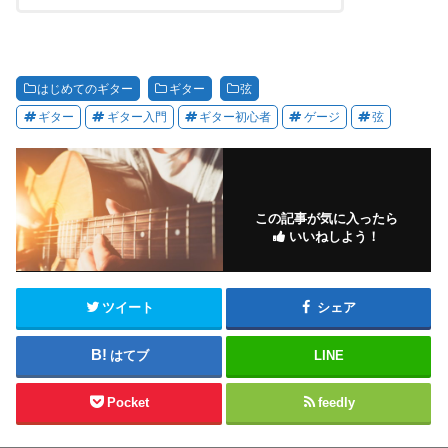
はじめてのギター
ギター
弦
ギター
ギター入門
ギター初心者
ゲージ
弦
この記事が気に入ったら
いいねしよう！
ツイート
シェア
はてブ
LINE
Pocket
feedly