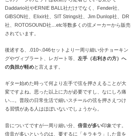
Daddario社やERNIE BALL社だけでなく、Fender社、
GIBSON社、Elixir社、SIT Strings社、Jim Dunlop社、DR
社、ROTOSOUND社…etc等数多くの弦メーカーから販売
されています。
後述する、.010~.046セットより一周り細い分チョーキン
グやヴィブラート、レガート等、
左手（右利きの方）へ
の負担が軽め
と言えます。
ギター始めた時って何より左手で弦を押さえることが大
変ですよね。思った以上に力が必要ですし、なにしろ痛
い…。普段の日常生活で細いスチールの弦を押さえつけ
る習慣がある人はほぼいないでしょうから。
音についてですが一周り細い分、
倍音が多い
印象です。
倍音が多いというのは、要するに「キラキラ」した音を