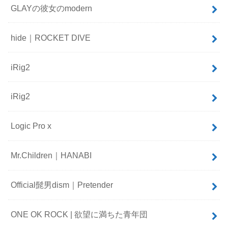
GLAYの彼女のmodern
hide｜ROCKET DIVE
iRig2
iRig2
Logic Pro x
Mr.Children｜HANABI
Official髭男dism｜Pretender
ONE OK ROCK | 欲望に満ちた青年団