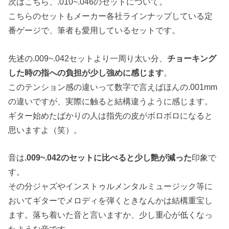
次はこちら、.010~.046のセットについて。
こちらのセットもメーカー各社ラインナップしている定
番ゲージで、筆者も愛用しているセットです。
先述の.009~.042セットより一周り太い分、
チョーキング
した時の指への負担が少し強めに感じます
。
このテンション感の違いって数字で言えばほんの.001mm
の違いですが、実際に触ると結構違うように感じます。
ギター始めたばかりの人は指先の皮がボロボロになると
思いますよ（笑）。
音は
.009~.042のセットに比べると少し艶が減った
印象で
す。
その分ジャズやインストゥルメンタルミュージック等に
おいてギターでメロディを弾くときなんかは結構重宝し
ます。落ち着いた音と言いますか、少し重心が低くなっ