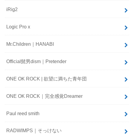
iRig2
Logic Pro x
Mr.Children｜HANABI
Official髭男dism｜Pretender
ONE OK ROCK | 欲望に満ちた青年団
ONE OK ROCK｜完全感覚Dreamer
Paul reed smith
RADWIMPS｜そっけない