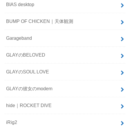
BIAS desktop
BUMP OF CHICKEN｜天体観測
Garageband
GLAYのBELOVED
GLAYのSOUL LOVE
GLAYの彼女のmodern
hide｜ROCKET DIVE
iRig2