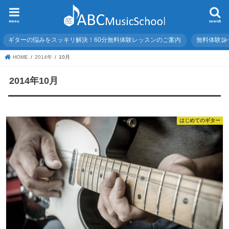
menu
search
ギターの悩みをスッキリ解決！60分無料体験レッスンのご案内
無料体験レ
HOME
2014年
10月
2014年10月
はじめてのギター