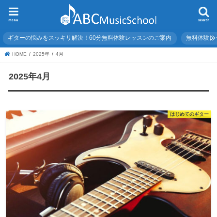
menu
search
ギターの悩みをスッキリ解決！60分無料体験レッスンのご案内
無料体験レ
HOME
2025年
4月
2025年4月
はじめてのギター