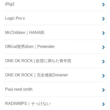
iRig2
Logic Pro x
Mr.Children｜HANABI
Official髭男dism｜Pretender
ONE OK ROCK | 欲望に満ちた青年団
ONE OK ROCK｜完全感覚Dreamer
Paul reed smith
RADWIMPS｜そっけない