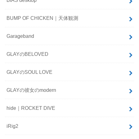
BIAS desktop
BUMP OF CHICKEN｜天体観測
Garageband
GLAYのBELOVED
GLAYのSOUL LOVE
GLAYの彼女のmodern
hide｜ROCKET DIVE
iRig2