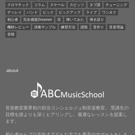
クロマチック
コラム
スケール
スピッツ
タブ譜
チューニング
ディレイ
バンド
ピック
ピックアップ
ライブ
ワンオク
初心者
完全感覚Dreamer
弦
弾いてみた
弾き語り
機材レビュー
演奏サンプル
練習方法
譜面
音作り
音楽理論
音階
about
音楽教室業界初の担当コンシェルジュ制音楽教室。 受講生の
目標を誰よりも深くヒアリングし、最適なレッスンを提案し
ます。
初心者からプロ志向までどんな方でも最高のサポートをしま