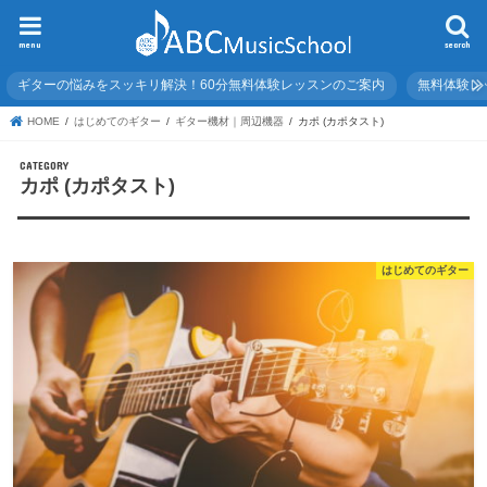
menu
search
ギターの悩みをスッキリ解決！60分無料体験レッスンのご案内
無料体験レ
HOME
はじめてのギター
ギター機材｜周辺機器
カポ (カポタスト)
カポ (カポタスト)
はじめてのギター