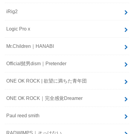
iRig2
Logic Pro x
Mr.Children｜HANABI
Official髭男dism｜Pretender
ONE OK ROCK | 欲望に満ちた青年団
ONE OK ROCK｜完全感覚Dreamer
Paul reed smith
RADWIMPS｜そっけない