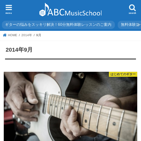
menu
search
ギターの悩みをスッキリ解決！60分無料体験レッスンのご案内
無料体験レ
HOME
2014年
9月
2014年9月
はじめてのギター