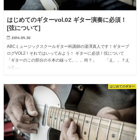
はじめてのギターvol.02 ギター演奏に必須！
[弦について]
2014.09.30
ABCミュージックスクールギター科講師の湯澤真人です！ギターブ
ログVOL2！それではいってみよう！ ギターに必須！弦について
「ギターのこの部分の６本の線って、、、何？」 「え、、？え
っと…
はじめてのギター