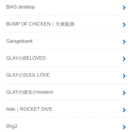
BIAS desktop
BUMP OF CHICKEN｜天体観測
Garageband
GLAYのBELOVED
GLAYのSOUL LOVE
GLAYの彼女のmodern
hide｜ROCKET DIVE
iRig2