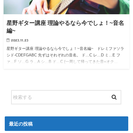
星野ギター講座 理論やるなら今でしょ！~音名
編~
2023.11.23
星野ギター講座 理論やるなら今でしょ！~音名編~ ドレミファソラ
シド-CDEFGABC 先ずはそれぞれの音名。 ド…C レ…D ミ…E フ
ァ…F ソ…G ラ…A シ…B ド…C (一周して帰ってきた音=オク…
最近の投稿