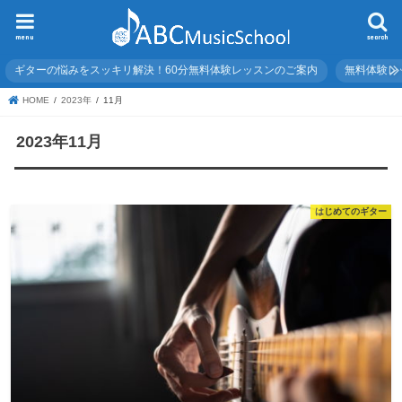
menu
search
ギターの悩みをスッキリ解決！60分無料体験レッスンのご案内
無料体験レ
HOME
2023年
11月
2023年11月
はじめてのギター