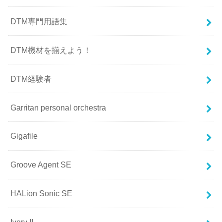
DTM専門用語集
DTM機材を揃えよう！
DTM経験者
Garritan personal orchestra
Gigafile
Groove Agent SE
HALion Sonic SE