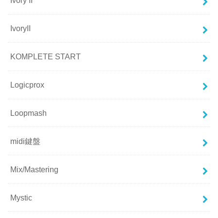
Ivory II
IvoryII
KOMPLETE START
Logicprox
Loopmash
midi鍵盤
Mix/Mastering
Mystic