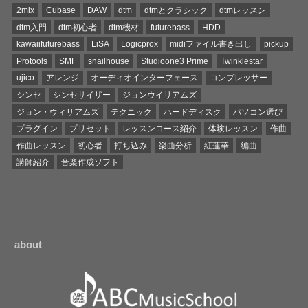
2mix
Cubase
DAW
dtm
dtmとクラシック
dtmレッスン
dtm入門
dtm初心者
dtm機材
futurebass
HDD
kawaiifuturebass
LiSA
Logicprox
midiファイル書き出し
pickup
Protools
SMF
snailhouse
Studioone3 Prime
Twinklestar
ujico
アレンジ
オーディオインターフェース
コンプレッサー
シンセ
シンセサイザー
ジョンウイリアムズ
ジョン・ウィリアムズ
テクニック
ハードディスク
パソコン選び
プラグイン
プリセット
レッスンコース紹介
体験レッスン
作曲
作曲レッスン
初心者
打ち込み
楽曲分析
紅蓮華
編曲
講師紹介
音楽作成ソフト
about