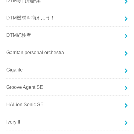
DTM専門用語集
DTM機材を揃えよう！
DTM経験者
Garritan personal orchestra
Gigafile
Groove Agent SE
HALion Sonic SE
Ivory II