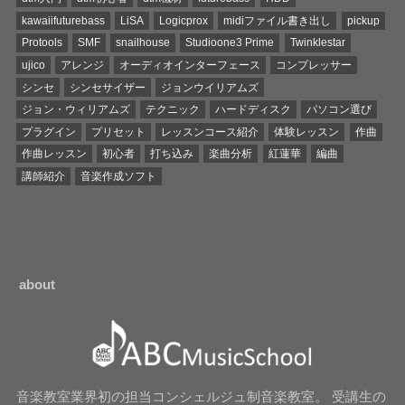
kawaiifuturebass
LiSA
Logicprox
midiファイル書き出し
pickup
Protools
SMF
snailhouse
Studioone3 Prime
Twinklestar
ujico
アレンジ
オーディオインターフェース
コンプレッサー
シンセ
シンセサイザー
ジョンウイリアムズ
ジョン・ウィリアムズ
テクニック
ハードディスク
パソコン選び
プラグイン
プリセット
レッスンコース紹介
体験レッスン
作曲
作曲レッスン
初心者
打ち込み
楽曲分析
紅蓮華
編曲
講師紹介
音楽作成ソフト
about
音楽教室業界初の担当コンシェルジュ制音楽教室。 受講生の