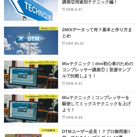
講座②用途別テクニック編！
2018.11.21
Dtmレッスン
2MIXデータって何？基本と作り方ま
とめ
2017.04.23
Compressor/コンプレッサー
Mixテクニック｜dtm初心者のための
コンプレッサー講座①｜音源サンプ
ルで比較しよう！
2016.11.21
Compressor/コンプレッサー
Mixテクニック｜コンプレッサーを
駆使してミックステクニックを上げ
よう！
2016.11.20
DTM経験者
DTMユーザー必見！？プロ御用達!!