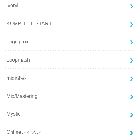
IvoryII
KOMPLETE START
Logicprox
Loopmash
midi鍵盤
Mix/Mastering
Mystic
Onlineレッスン