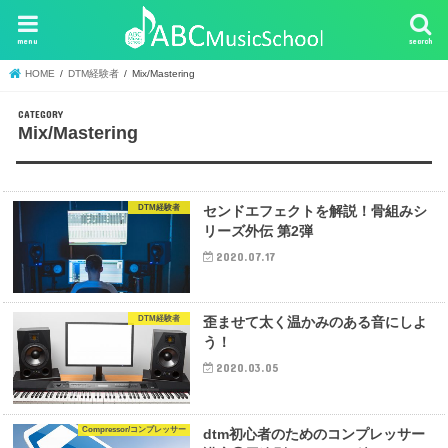
menu
search
HOME
DTM経験者
Mix/Mastering
Mix/Mastering
DTM経験者
センドエフェクトを解説！骨組みシ
リーズ外伝 第2弾
2020.07.17
DTM経験者
歪ませて太く温かみのある音にしよ
う！
2020.03.05
Compressor/コンプレッサー
dtm初心者のためのコンプレッサー