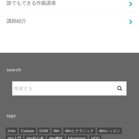
誰でもできる作曲講座
講師紹介
search
tags
2mix
Cubase
DAW
dtm
dtmとクラシック
dtmレッスン
dtm入門
dtm初心者
dtm機材
futurebass
HDD