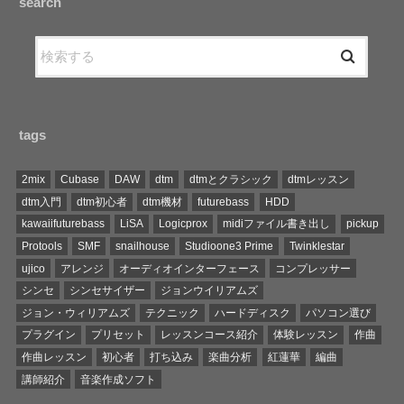
search
tags
2mix
Cubase
DAW
dtm
dtmとクラシック
dtmレッスン
dtm入門
dtm初心者
dtm機材
futurebass
HDD
kawaiifuturebass
LiSA
Logicprox
midiファイル書き出し
pickup
Protools
SMF
snailhouse
Studioone3 Prime
Twinklestar
ujico
アレンジ
オーディオインターフェース
コンプレッサー
シンセ
シンセサイザー
ジョンウイリアムズ
ジョン・ウィリアムズ
テクニック
ハードディスク
パソコン選び
プラグイン
プリセット
レッスンコース紹介
体験レッスン
作曲
作曲レッスン
初心者
打ち込み
楽曲分析
紅蓮華
編曲
講師紹介
音楽作成ソフト