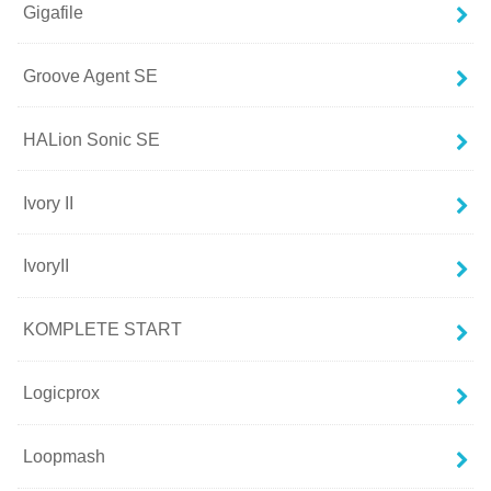
Gigafile
Groove Agent SE
HALion Sonic SE
Ivory II
IvoryII
KOMPLETE START
Logicprox
Loopmash