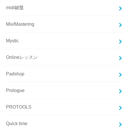
midi鍵盤
Mix/Mastering
Mystic
Onlineレッスン
Padshop
Prologue
PROTOOLS
Quick time