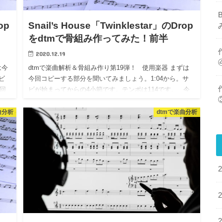
op
Snail’s House「Twinklestar」のDrop
をdtmで骨組み作ってみた！前半
2020.12.19
は今
dtmで楽曲解析＆骨組み作り第19弾！ 使用楽器 まずは
ビ
今回コピーする部分を聞いてみましょう。1:04から。サ
回
ビが始まってからの4小節です。テンポは114です。 今
回僕がピックアップしたのは、…
曲分析
dtmで楽曲分析