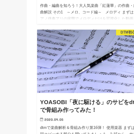
作曲・編曲を知ろう！大人気楽曲「紅蓮華」の作曲・
曲解説 その1 ～メロ、コード編～ メロディ まずは
アノ伴奏アリの状態でメロディだけを可視化した動画
ご覧ください。 DTMを学んでいくとアレンジに耳が
DTM初
YOASOBI「夜に駆ける」のサビをd
で骨組み作ってみた！
2020.09.05
dtmで楽曲解析＆骨組み作り第16弾！ 使用楽器 まず