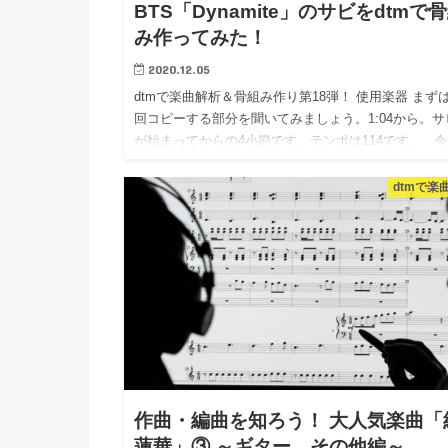
BTS「Dynamite」のサビをdtmで
み作ってみた！
2020.12.05
dtmで楽曲解析＆骨組み作り第18弾！ 使用楽器 まず
回コピーする部分を聞いてみましょう。1:04から。サ
が始まってからの4小節です。テンポは114です。 今
僕がピックアップしたのは、 ドラム シン…
dtmで楽
作曲・編曲を知ろう！ 大人気楽曲「
蓮華」③ ～ギター、その他編～