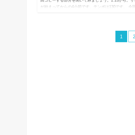
回コピーする部分を聞いてみましょう。1:15から。サ
が始まってからの4小節です。テンポは130です。 今
がピックアップしたのは、 ドラム ベース ギター ピ
1