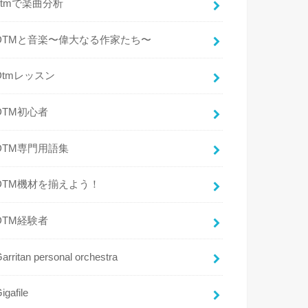
dtmで楽曲分析
DTMと音楽〜偉大なる作家たち〜
Dtmレッスン
DTM初心者
DTM専門用語集
DTM機材を揃えよう！
DTM経験者
arritan personal orchestra
igafile