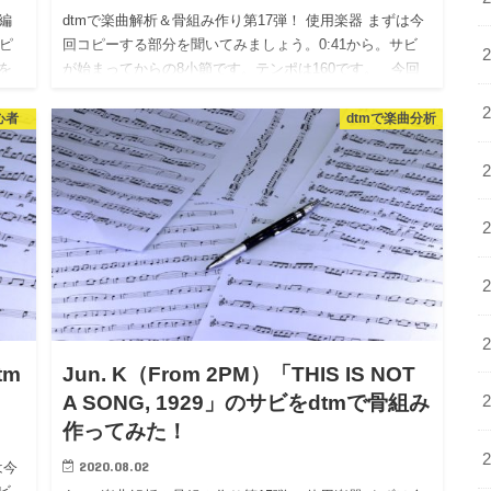
編
dtmで楽曲解析＆骨組み作り第17弾！ 使用楽器 まずは今
ピ
回コピーする部分を聞いてみましょう。0:41から。サビ
を
が始まってからの8小節です。テンポは160です。 今回
行…
僕がピックアップしたのは、 ドラム シン…
心者
dtmで楽曲分析
tm
Jun. K（From 2PM）「THIS IS NOT
A SONG, 1929」のサビをdtmで骨組み
作ってみた！
2020.08.02
は今