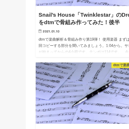
Snail’s House「Twinklestar」のDr
をdtmで骨組み作ってみた！後半
2021.01.10
dtmで楽曲解析＆骨組み作り第19弾！ 使用楽器 まず
回コピーする部分を聞いてみましょう。1:04から。サ
が始まってからの4小節です。テンポは114です。 今
僕がピックアップしたのは、 ドラム シン…
dtmで楽