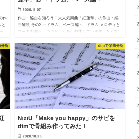
2020.11.07
の作
作曲・編曲を知ろう！大人気楽曲「紅蓮華」の作曲・編
ムと
曲解説 その2 ～ドラム、ベース編～ ドラム メロディと
ー
コードを鳴らしつつドラムを可視化しています。Aメロと
Bメロの生ドラムまではループの貼り付けのためエデ…
曲分析
dtmで楽曲分析
紅
NiziU「Make you happy」のサビを
dtmで骨組み作ってみた！
2020.10.25