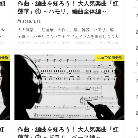
骨組
作曲・編曲を知ろう！ 大人気楽曲「紅
蓮華」④ ～ハモリ、編曲全体編～
2020.11.22
は今
大人気楽曲「紅蓮華」の作曲、編曲解説～ハモリ、編曲
ビ
全体～ ハモリについて ピアノとドラムを鳴らしつつ大
回
きめにハモリを出しています。 今回はコーラスと字ハモ
を同じトラックに入れています。 というわけでハモリ
パ…
曲分析
dtmで楽曲分析
紅
作曲・編曲を知ろう！ 大人気楽曲「紅
蓮華」② ～ドラム、ベース編～