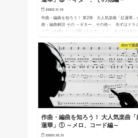
2020.11.15
作曲・編曲を知ろう！ 第2弾 大人気楽曲「紅蓮華」
曲・編曲解説 その ～ギター、その他～ 先ずはドラ
ピアノを鳴らしつつ聞いてみましょう。 Aメロはギタ
がフィードバック（アンプにギターを近づけノイズ…
dtmで楽
作曲・編曲を知ろう！ 大人気楽曲「
蓮華」① ～メロ、コード編～
2020.10.31