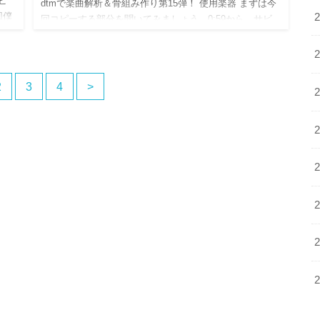
ビ
dtmで楽曲解析＆骨組み作り第15弾！ 使用楽器 まずは今
回僕
回コピーする部分を聞いてみましょう。0:59から。サビ
…
が始まってからの4小節です。テンポは70です。 今回僕
がピックアップしたのは、 ドラム シンセベース シン
セ…
2
3
4
>