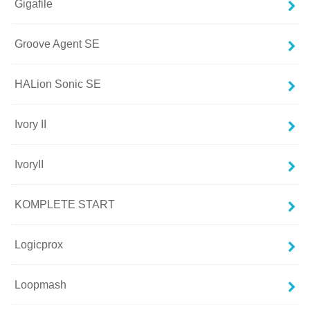
Gigafile
Groove Agent SE
HALion Sonic SE
Ivory II
IvoryII
KOMPLETE START
Logicprox
Loopmash