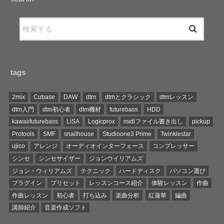
tags
2mix
Cubase
DAW
dtm
dtmとクラシック
dtmレッスン
dtm入門
dtm初心者
dtm機材
futurebass
HDD
kawaiifuturebass
LiSA
Logicprox
midiファイル書き出し
pickup
Protools
SMF
snailhouse
Studioone3 Prime
Twinklestar
ujico
アレンジ
オーディオインターフェース
コンプレッサー
シンセ
シンセサイザー
ジョンウイリアムズ
ジョン・ウィリアムズ
テクニック
ハードディスク
パソコン選び
プラグイン
プリセット
レッスンコース紹介
体験レッスン
作曲
作曲レッスン
初心者
打ち込み
楽曲分析
紅蓮華
編曲
講師紹介
音楽作成ソフト