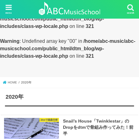
Warning
: Undefined array key "00" in
/home/abc-music/abc-
menu
search
musicschool.com/public_html/dtm_blog/wp-
includes/class-wp-locale.php
on line
321
Warning
: Undefined array key "00" in
/home/abc-music/abc-
musicschool.com/public_html/dtm_blog/wp-
includes/class-wp-locale.php
on line
321
HOME
2020年
2020年
dtmで楽曲分析
Snail’s House「Twinklestar」の
Dropをdtmで骨組み作ってみた！前
半