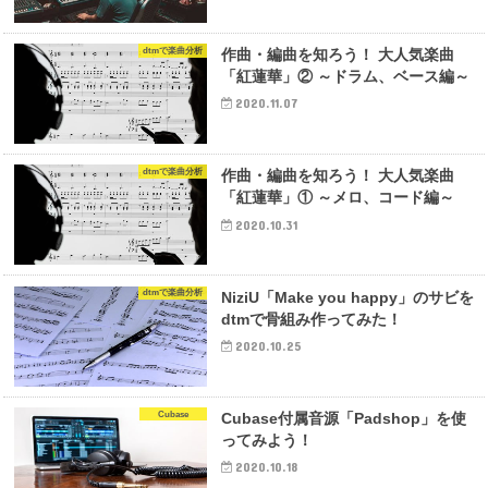
dtmで楽曲分析
作曲・編曲を知ろう！ 大人気楽曲
「紅蓮華」② ～ドラム、ベース編～
2020.11.07
dtmで楽曲分析
作曲・編曲を知ろう！ 大人気楽曲
「紅蓮華」① ～メロ、コード編～
2020.10.31
dtmで楽曲分析
NiziU「Make you happy」のサビを
dtmで骨組み作ってみた！
2020.10.25
Cubase
Cubase付属音源「Padshop」を使
ってみよう！
2020.10.18