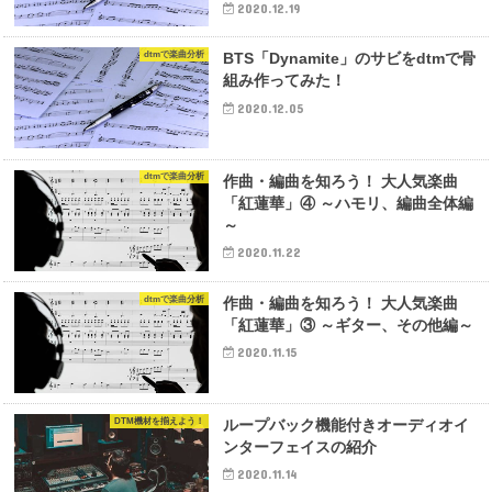
2020.12.19
dtmで楽曲分析
BTS「Dynamite」のサビをdtmで骨
組み作ってみた！
2020.12.05
dtmで楽曲分析
作曲・編曲を知ろう！ 大人気楽曲
「紅蓮華」④ ～ハモリ、編曲全体編
～
2020.11.22
dtmで楽曲分析
作曲・編曲を知ろう！ 大人気楽曲
「紅蓮華」③ ～ギター、その他編～
2020.11.15
DTM機材を揃えよう！
ループバック機能付きオーディオイ
ンターフェイスの紹介
2020.11.14