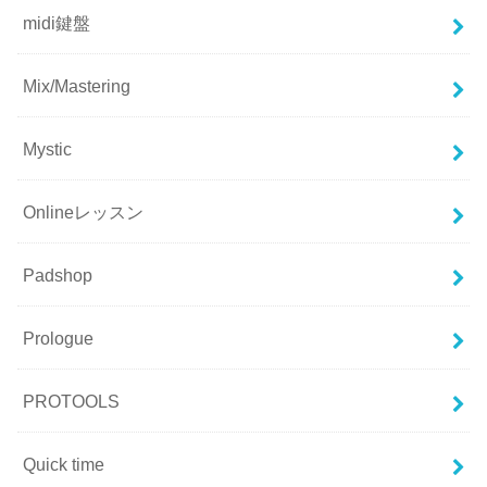
midi鍵盤
Mix/Mastering
Mystic
Onlineレッスン
Padshop
Prologue
PROTOOLS
Quick time