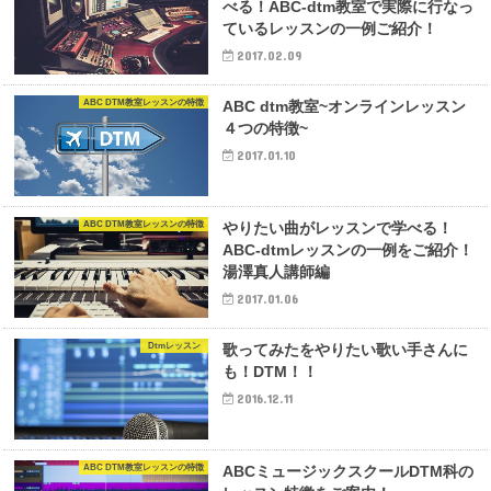
べる！ABC-dtm教室で実際に行なっ
ているレッスンの一例ご紹介！
2017.02.09
ABC DTM教室レッスンの特徴
ABC dtm教室~オンラインレッスン
４つの特徴~
2017.01.10
ABC DTM教室レッスンの特徴
やりたい曲がレッスンで学べる！
ABC-dtmレッスンの一例をご紹介！
湯澤真人講師編
2017.01.06
Dtmレッスン
歌ってみたをやりたい歌い手さんに
も！DTM！！
2016.12.11
ABC DTM教室レッスンの特徴
ABCミュージックスクールDTM科の