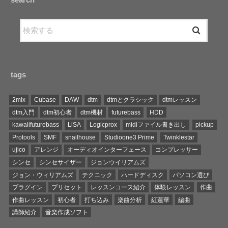
tags
2mix
Cubase
DAW
dtm
dtmとクラシック
dtmレッスン
dtm入門
dtm初心者
dtm機材
futurebass
HDD
kawaiifuturebass
LiSA
Logicprox
midiファイル書き出し
pickup
Protools
SMF
snailhouse
Studioone3 Prime
Twinklestar
ujico
アレンジ
オーディオインターフェース
コンプレッサー
シンセ
シンセサイザー
ジョンウイリアムズ
ジョン・ウィリアムズ
テクニック
ハードディスク
パソコン選び
プラグイン
プリセット
レッスンコース紹介
体験レッスン
作曲
作曲レッスン
初心者
打ち込み
楽曲分析
紅蓮華
編曲
講師紹介
音楽作成ソフト