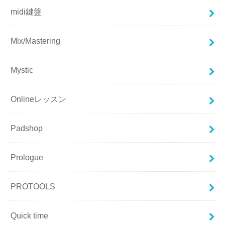
midi鍵盤
Mix/Mastering
Mystic
Onlineレッスン
Padshop
Prologue
PROTOOLS
Quick time