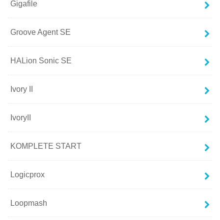
Gigafile
Groove Agent SE
HALion Sonic SE
Ivory II
IvoryII
KOMPLETE START
Logicprox
Loopmash