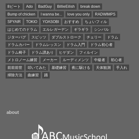
8ビート
Ado
BadGuy
BillieEilish
break down
Bump of chicken
I wanna be...
love you only
RADWIMPS
SPYAIR
TOKIO
YOASOBI
おすすめ
ちょいフィル
はじめてのドラム
エルレガーデン
ギラギラ
シンバル
ジターバグ
スピッツ
ダブルストローク
チェリー
ドラム
ドラムカバー
ドラムレッスン
ドラム入門
ドラム初心者
ドラム椅子
ドラム譜あり
ヒゲダン
フィルイン
メトロノーム練習
メーカー
ルーディメンツ
中級者
初心者
前前前世
叩いてみた
基礎練習
夜に駆ける
天体観測
手入れ
掃除方法
曲練習
踊
about