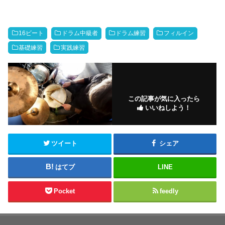
16ビート
ドラム中級者
ドラム練習
フィルイン
基礎練習
実践練習
この記事が気に入ったら
いいねしよう！
ツイート
シェア
はてブ
LINE
Pocket
feedly