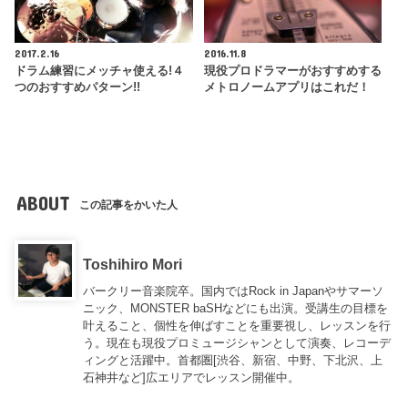
2017.2.16
2016.11.8
ドラム練習にメッチャ使える!４
現役プロドラマーがおすすめする
つのおすすめパターン!!
メトロノームアプリはこれだ！
ABOUT
この記事をかいた人
Toshihiro Mori
バークリー音楽院卒。国内ではRock in Japanやサマーソ
ニック、MONSTER baSHなどにも出演。受講生の目標を
叶えること、個性を伸ばすことを重要視し、レッスンを行
う。現在も現役プロミュージシャンとして演奏、レコーデ
ィングと活躍中。首都圏[渋谷、新宿、中野、下北沢、上
石神井など]広エリアでレッスン開催中。