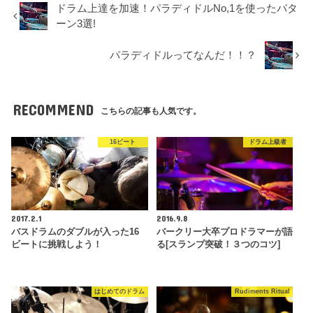
ドラム上達を加速！パラディドルNo,1を使ったパタ
ーン3選!
パラディドルってなんだ！！？
RECOMMEND
こちらの記事も人気です。
16ビート
ドラム上級者
2017.2.1
2016.9.8
バスドラムのダブルが入った16
バークリー大卒プロドラマーが語
ビートに挑戦しよう！
る[スランプ突破！３つのコツ]
はじめてのドラム
Rudiments Ritual