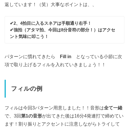
返しています！（笑）大事なポイントは、、
✔︎2、4拍目に入るスネアは手順通り右手！
✔︎強拍（アタマ拍、今回は8分音符の部分！）はアクセ
ント気味に叩こう！
パターンに慣れてきたら
Fill in
となっている小節に次
項で取り上げるフィルを入れていきましょう！！
フィルの例
フィルは今回3パターン用意しました！！音形は
全て一緒
で、3回
第1の音形
が出てきた後は16分4発連打で締めてい
ます！割り振りとアクセントに注意しながらトライして