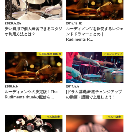
2020.6.26
2016.12.12
安い費用で個人練習できるスタジ
ルーディメンツを駆使するレジェ
オ利用方法とは？
ンドドラマーまとめ｜
Rudiments R…
Rudiments Ritual
チェンジアップ
2018.6.6
2017.6.6
ルーディメンツの決定版！The
[ドラム基礎練習]チェンジアップ
Rudiments ritualの配信を…
の動画・譜面で上達しよう！
ドラム初心者
ドラム中級者