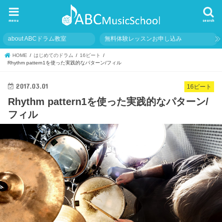
menu
search
about ABCドラム教室
無料体験レッスンお申し込み
HOME
はじめてのドラム
16ビート
Rhythm pattern1を使った実践的なパターン/フィル
2017.03.01
16ビート
Rhythm pattern1を使った実践的なパターン/
フィル