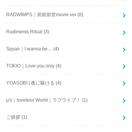
RADWIMPS｜前前前世movie ver
(8)
Rudiments Ritual
(3)
Spyair｜I wanna be…
(4)
TOKIO｜Love you only
(4)
YOASOBI | 夜に駆ける
(4)
μ's｜loveless World｜ラブライブ！
(1)
ご挨拶
(1)