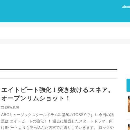
abo
エイトビート強化！突き抜けるスネア。
オープンリムショット！
2016.11.10
ABCミュージックスクールドラム科講師のTOSSYです！ 今日の話
題は エイトビートの強化！！ 過去に解説したスタートドラマー向
け8ビートよりも突っ込んだ内容でお送りしていきます。 ロックや