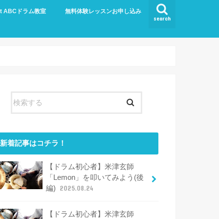
ut ABCドラム教室
無料体験レッスンお申し込み
search
新着記事はコチラ！
【ドラム初心者】米津玄師
「Lemon」を叩いてみよう(後
編)
2025.08.24
【ドラム初心者】米津玄師