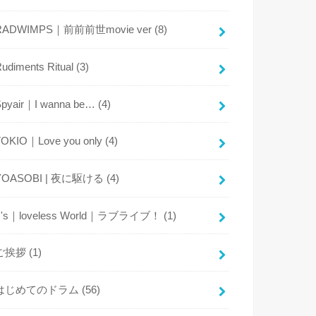
RADWIMPS｜前前前世movie ver
(8)
udiments Ritual
(3)
Spyair｜I wanna be…
(4)
TOKIO｜Love you only
(4)
YOASOBI | 夜に駆ける
(4)
μ's｜loveless World｜ラブライブ！
(1)
ご挨拶
(1)
はじめてのドラム
(56)