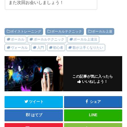
また次回お会いしましょう！
ボイストレーニング
ボーカルテクニック
ボーカル上達
ボーカル
ボーカルテクニック
ボーカル上達法
ヴォーカル
入門
初心者
歌が上手くなりたい
この記事が気に入ったら
いいねしよう！
ツイート
シェア
はてブ
LINE