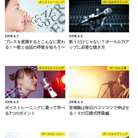
ボイストレーニング
ボーカルテクニック
2018.6.7
2018.6.6
ブレスを意識するとこんなに変わ
歌うだけじゃない？ボーカル力ア
る！〜歌と会話の呼吸を知ろう〜
ップに必要な聴き方
ボイストレーニング
ボーカル上達
2018.6.5
2018.6.4
ボイストレーニングに通って学べ
音域幅は毎日のコツコツで伸ばせ
る3つのポイント
る！その①腹式呼吸編
ボーカルレッスン
ボーカルテクニック