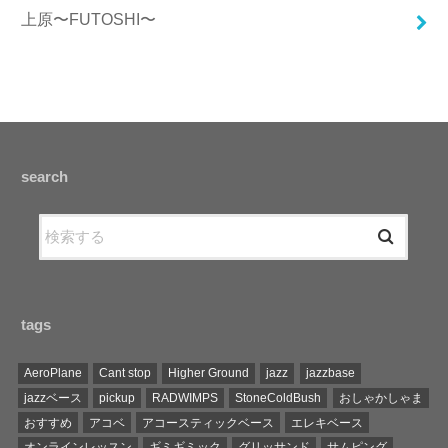
上原〜FUTOSHI〜
search
tags
AeroPlane
Cant stop
Higher Ground
jazz
jazzbase
jazzベース
pickup
RADWIMPS
StoneColdBush
おしゃかしゃま
おすすめ
アコベ
アコースティックベース
エレキベース
オンラインレッスン
ギミギミック
グリッサンド
サムピング