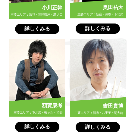
奥田祐大
小川正幹
主要エリア：新宿・渋谷・下北沢
主要エリア：渋谷・三軒茶屋・溝ノ口
詳しくみる
詳しくみる
額賀康考
吉田貴博
主要エリア：下北沢・梅ヶ丘・渋谷
主要エリア：調布・八王子・明大前
詳しくみる
詳しくみる