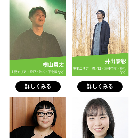
井出泰彰
横山勇太
主要エリア：溝ノ口・三軒茶屋・横浜
主要エリア：登戸・渋谷・下北沢など
など
詳しくみる
詳しくみる