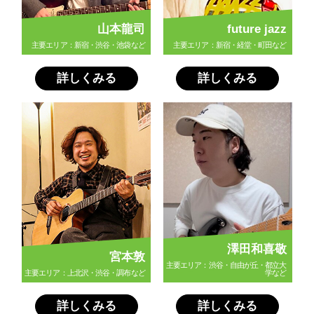
山本龍司
future jazz
主要エリア：新宿・渋谷・池袋など
主要エリア：新宿・経堂・町田など
詳しくみる
詳しくみる
澤田和喜敬
宮本敦
主要エリア：渋谷・自由が丘・都立大
主要エリア：上北沢・渋谷・調布など
学など
詳しくみる
詳しくみる