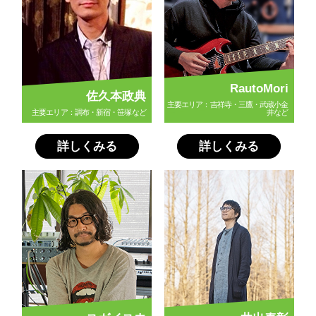
RautoMori
佐久本政典
主要エリア：吉祥寺・三鷹・武蔵小金
主要エリア：調布・新宿・笹塚など
井など
詳しくみる
詳しくみる