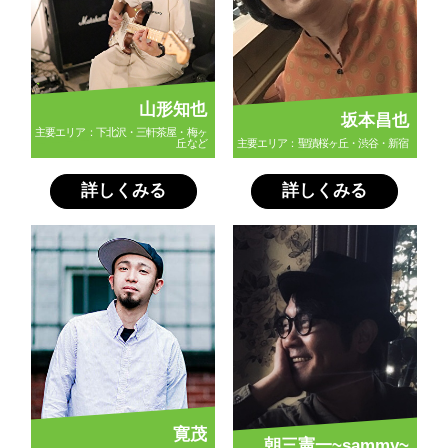
山形知也
坂本昌也
主要エリア：下北沢・三軒茶屋・梅ヶ
丘など
主要エリア：聖蹟桜ヶ丘・渋谷・新宿
詳しくみる
詳しくみる
寛茂
朝三憲一~sammy~