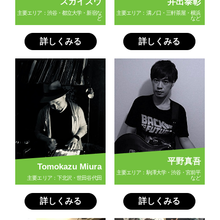
スガイスウ
井出泰彰
主要エリア：渋谷・都立大学・新宿な
主要エリア：溝ノ口・三軒茶屋・横浜
ど
など
詳しくみる
詳しくみる
平野真吾
Tomokazu Miura
主要エリア：駒澤大学・渋谷・宮前平
主要エリア：下北沢・世田谷代田
など
詳しくみる
詳しくみる