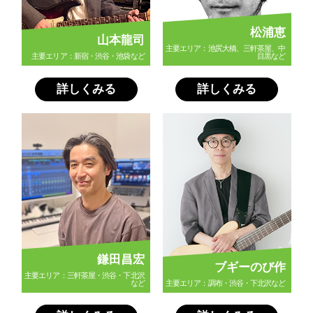
松浦恵
山本龍司
主要エリア：池尻大橋、三軒茶屋、中
主要エリア：新宿・渋谷・池袋など
目黒など
詳しくみる
詳しくみる
鎌田昌宏
ブギーのび作
主要エリア：三軒茶屋・渋谷・下北沢
など
主要エリア：調布・渋谷・下北沢など