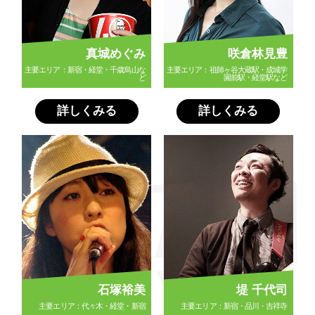
真城めぐみ
咲倉林見豊
主要エリア：新宿・経堂・千歳烏山な
主要エリア：祖師ヶ谷大蔵駅・成城学
ど
園前駅・経堂駅など
詳しくみる
詳しくみる
石塚裕美
堤 千代司
主要エリア：代々木・経堂・新宿
主要エリア：新宿・品川・吉祥寺