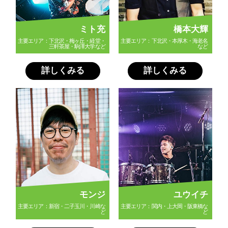
ミト充
橋本大輝
主要エリア：下北沢・梅ヶ丘・経堂・
主要エリア：下北沢・本厚木・海老名
三軒茶屋・駒澤大学など
など
詳しくみる
詳しくみる
モンジ
ユウイチ
主要エリア：新宿・二子玉川・川崎な
主要エリア：関内・上大岡・阪東橋な
ど
ど