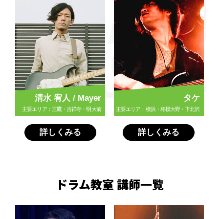
清水 宥人 / Mayer
タケ
主要エリア：三鷹・吉祥寺・明大前
主要エリア：横浜・相模大野・下北沢
詳しくみる
詳しくみる
ドラム教室 講師一覧