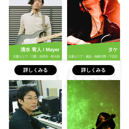
清水 宥人 / Mayer
タケ
主要エリア：三鷹・吉祥寺・明大前
主要エリア：横浜・相模大野・下北沢
詳しくみる
詳しくみる