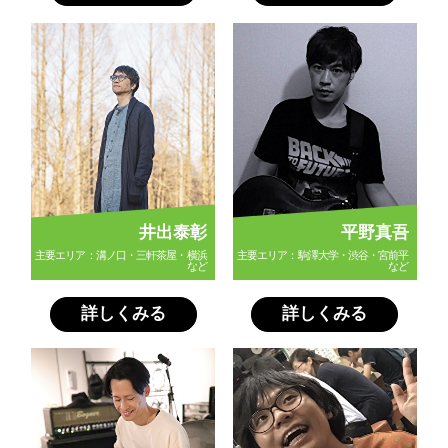
井出泰彰
平野真吾
主要エリア：溝ノ口・三軒茶屋・横浜
主要エリア：駒澤大学・渋谷・宮前平
など
など
詳しくみる
詳しくみる