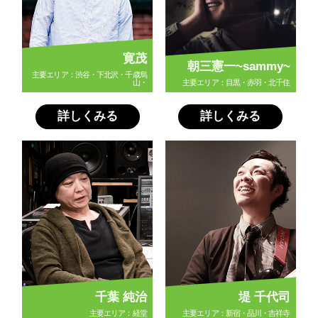
寛茂
朝三憲一~sammy~
主要エリア：渋谷・下北沢・千歳烏
山・
主要エリア：目黒・赤羽・北千住
詳しくみる
詳しくみる
千葉 純治
堤 千代司
主要エリア：経堂
主要エリア：新宿・品川・吉祥寺