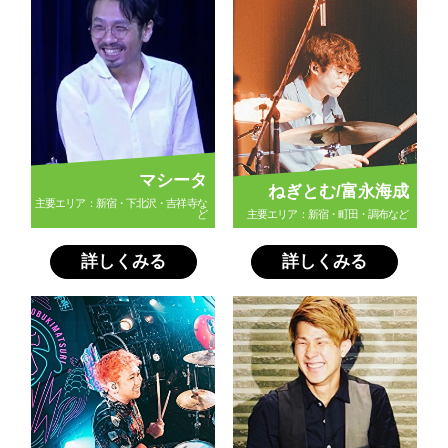
マシータ
ねぎとむ/富永海成
主要エリア：新宿・下北沢・吉祥寺な
ど
主要エリア：新宿・町田・調布など
詳しくみる
詳しくみる