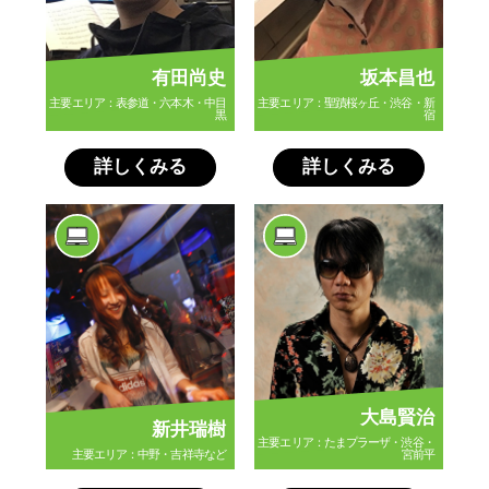
有田尚史
坂本昌也
主要エリア：表参道・六本木・中目
主要エリア：聖蹟桜ヶ丘・渋谷・新
黒
宿
詳しくみる
詳しくみる
大島賢治
新井瑞樹
主要エリア：たまプラーザ・渋谷・
主要エリア：中野・吉祥寺など
宮前平