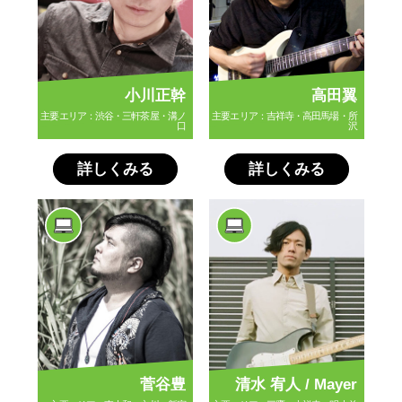
小川正幹
高田翼
主要エリア：渋谷・三軒茶屋・溝ノ
主要エリア：吉祥寺・高田馬場・所
口
沢
詳しくみる
詳しくみる
菅谷豊
清水 宥人 / Mayer