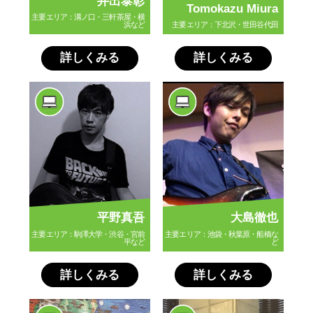
井出泰彰
Tomokazu Miura
主要エリア：溝ノ口・三軒茶屋・横
浜など
主要エリア：下北沢・世田谷代田
詳しくみる
詳しくみる
平野真吾
大島徹也
主要エリア：駒澤大学・渋谷・宮前
主要エリア：池袋・秋葉原・船橋な
平など
ど
詳しくみる
詳しくみる