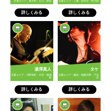
主要エリア：東大和・立川・新宿
主要エリア：三鷹・吉祥寺・明大前
詳しくみる
詳しくみる
湯澤真人
タケ
主要エリア：与野本町・大宮・南浦
主要エリア：横浜・相模大野・下北
和
沢
詳しくみる
詳しくみる