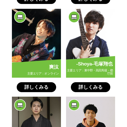
-Shoya-毛塚翔也
爽汰
主要エリア：東中野・高田馬場・都
主要エリア：オンライン
庁前
詳しくみる
詳しくみる