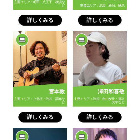
主要エリア：町田・八王子・横浜な
ど
主要エリア：池袋、新宿、練馬
詳しくみる
詳しくみる
宮本敦
澤田和喜敬
主要エリア：上北沢・渋谷・調布な
主要エリア：渋谷・自由が丘・都立
ど
大学など
詳しくみる
詳しくみる