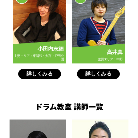
小田内志徳
高井真
主要エリア：東浦和・大宮・戸田公
園
主要エリア：中野
詳しくみる
詳しくみる
ドラム教室 講師一覧