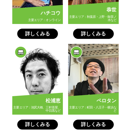
恭世
ハチコウ
主要エリア：秋葉原・上野・御茶ノ
主要エリア：オンライン
水など
詳しくみる
詳しくみる
松浦恵
ペロタン
主要エリア：池尻大橋、三軒茶屋、
主要エリア：町田・八王子・横浜な
中目黒など
ど
詳しくみる
詳しくみる