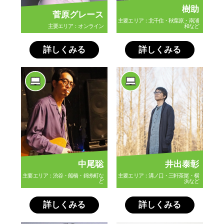
樹助
菅原グレース
主要エリア：北千住・秋葉原・南浦
主要エリア：オンライン
和など
詳しくみる
詳しくみる
中尾聡
井出泰彰
主要エリア：渋谷・船橋・錦糸町な
主要エリア：溝ノ口・三軒茶屋・横
ど
浜など
詳しくみる
詳しくみる