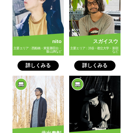
nito
スガイスウ
主要エリア：西船橋・東葉勝田台・
主要エリア：渋谷・都立大学・新宿
飯山満など
など
詳しくみる
詳しくみる