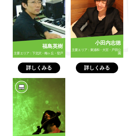
小田内志徳
福島英樹
主要エリア：東浦和・大宮・戸田公
主要エリア：下北沢・梅ヶ丘・登戸
園
詳しくみる
詳しくみる