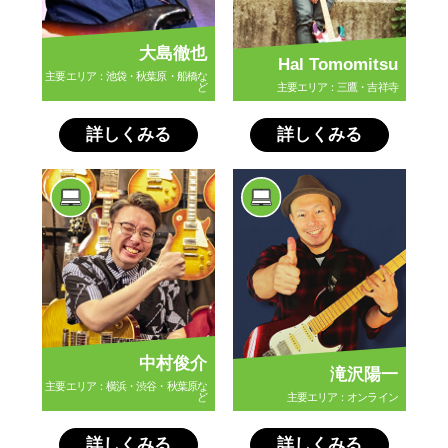
大島徹也
Hal Tomomitsu
主要エリア：池袋・秋葉原・船橋な
ど
主要エリア：三鷹・吉祥寺
詳しくみる
詳しくみる
中村俊介
滝沢陽一
主要エリア：横浜・渋谷・秋葉原な
ど
主要エリア：オンライン
詳しくみる
詳しくみる