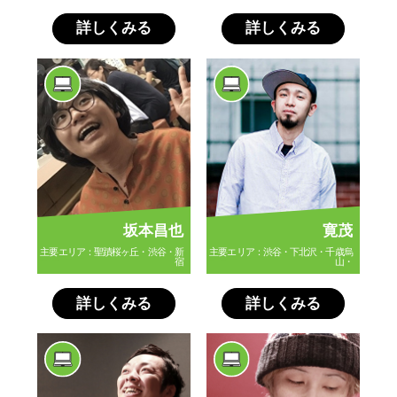
詳しくみる
詳しくみる
坂本昌也
寛茂
主要エリア：聖蹟桜ヶ丘・渋谷・新
主要エリア：渋谷・下北沢・千歳烏
宿
山・
詳しくみる
詳しくみる