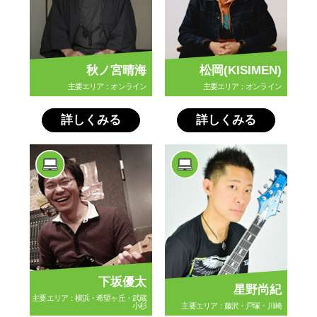
秋ノ宮晴海
松岡(KISIMEN)
主要エリア：オンライン
主要エリア：オンライン
詳しくみる
詳しくみる
下坂優太
星野尚紀
主要エリア：横浜・希望ヶ丘・武蔵
小杉
主要エリア：藤沢・戸塚・川崎