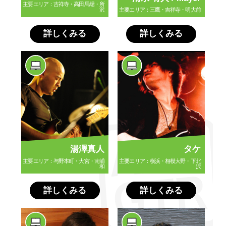
主要エリア：吉祥寺・高田馬場・所
沢
主要エリア：三鷹・吉祥寺・明大前
詳しくみる
詳しくみる
湯澤真人
タケ
主要エリア：与野本町・大宮・南浦
主要エリア：横浜・相模大野・下北
和
沢
詳しくみる
詳しくみる