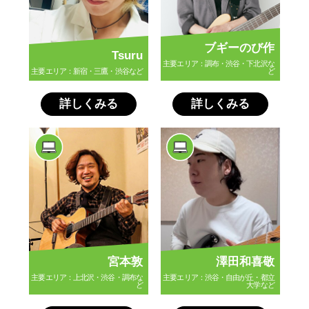
ブギーのび作
Tsuru
主要エリア：調布・渋谷・下北沢な
主要エリア：新宿・三鷹・渋谷など
ど
詳しくみる
詳しくみる
宮本敦
澤田和喜敬
主要エリア：上北沢・渋谷・調布な
主要エリア：渋谷・自由が丘・都立
ど
大学など