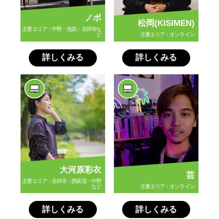
ノボ
松岡(KISIMEN)
主要エリア：中野・池袋・吉祥寺な
ど
主要エリア：オンライン
詳しくみる
詳しくみる
大河原彩衣
芸
主要エリア：吉祥寺・西荻窪・中野
など
主要エリア：オンライン
詳しくみる
詳しくみる