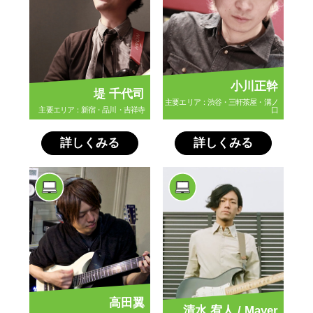
小川正幹
堤 千代司
主要エリア：渋谷・三軒茶屋・溝ノ
主要エリア：新宿・品川・吉祥寺
口
詳しくみる
詳しくみる
高田翼
清水 宥人 / Mayer