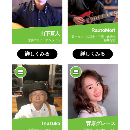
RautoMori
山下直人
主要エリア：吉祥寺・三鷹・武蔵小
主要エリア：オンライン
金井など
詳しくみる
詳しくみる
Inuzuka
菅原グレース