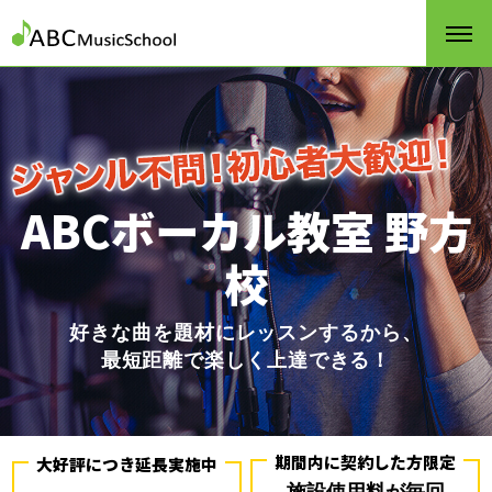
ABCボーカル教室 野方
校
好きな曲を題材にレッスンするから、
最短距離で楽しく上達できる！
期間内に契約した方限定
大好評につき延長実施中