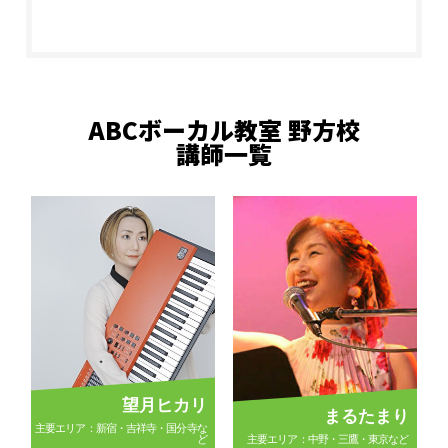
ABCボーカル教室 野方校
講師一覧
望月ヒカリ
まるたまり
主要エリア：新宿・吉祥寺・国分寺な
ど
主要エリア：中野・三鷹・東京など