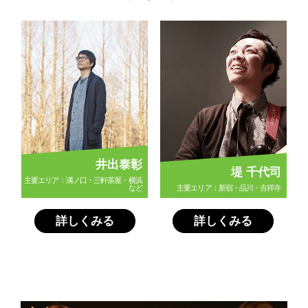
井出泰彰
堤 千代司
主要エリア：溝ノ口・三軒茶屋・横浜
など
主要エリア：新宿・品川・吉祥寺
詳しくみる
詳しくみる