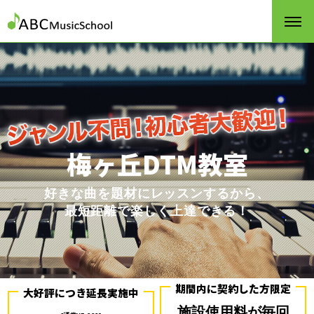
梅ヶ丘DTM教室
好きな曲を題材にレッスンするから、
最短距離で楽しく上達できる！
期間内に契約した方限定
大好評につき延長実施中
施設使用料が毎回