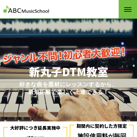
新丸子DTM教室
好きな曲を題材にレッスンするから、
最短距離で楽しく上達できる！
期間内に契約した方限定
大好評につき延長実施中
施設使用料が毎回