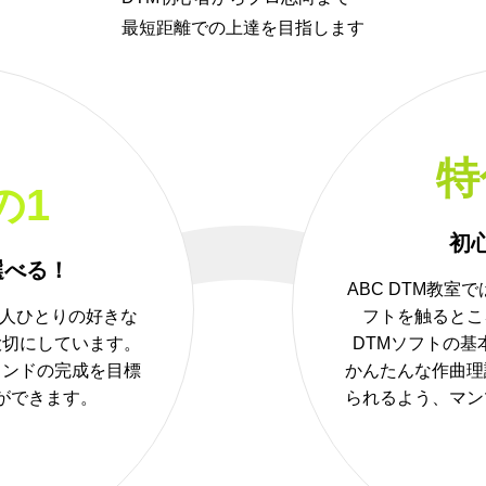
最短距離での上達を目指します
特
の1
初
選べる！
ABC DTM教室
一人ひとりの好きな
フトを触るとこ
大切にしています。
DTMソフトの基
ウンドの完成を目標
かんたんな作曲理
ができます。
られるよう、マン