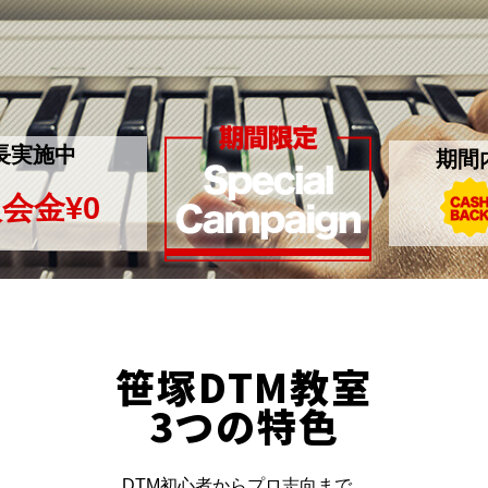
長実施中
期間
会金¥0
笹塚DTM教室
3つの特色
DTM初心者からプロ志向まで