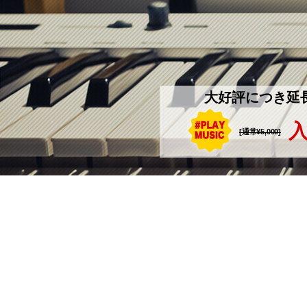
大好評につき延
入
[通常¥5,000]