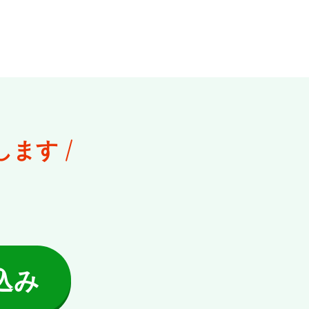
します
込み