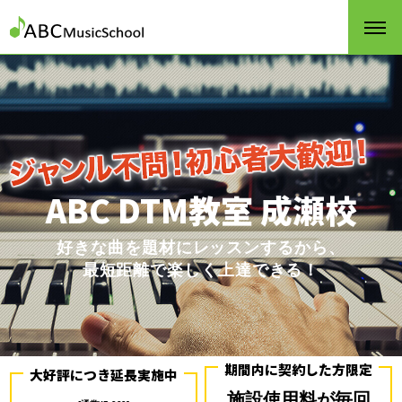
ABC DTM教室 成瀬校
好きな曲を題材にレッスンするから、
最短距離で楽しく上達できる！
期間内に契約した方限定
大好評につき延長実施中
施設使用料が毎回