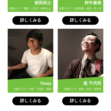
前田武士
村中俊幸
主要エリア：調布・八王子・町田など
主要エリア：三軒茶屋・経堂・代々木
詳しくみる
詳しくみる
Tossy
堤 千代司
主要エリア：渋谷・下北沢・新宿
主要エリア：新宿・品川・吉祥寺
詳しくみる
詳しくみる