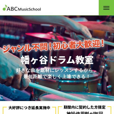
幡ヶ谷ドラム教室
好きな曲を題材にレッスンするから、
最短距離で楽しく上達できる！
期間内に契約した方限定
大好評につき延長実施中