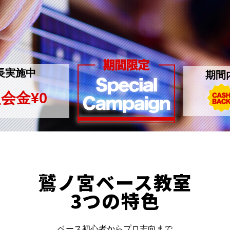
長実施中
期間
会金¥0
鷲ノ宮ベース教室
3つの特色
ベース初心者からプロ志向まで