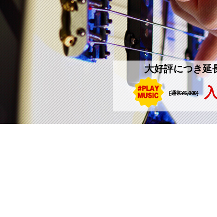
大好評につき延
入
[通常¥5,000]