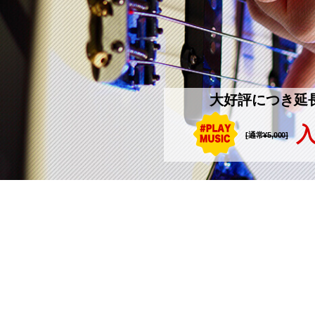
大好評につき延
入
[通常¥5,000]