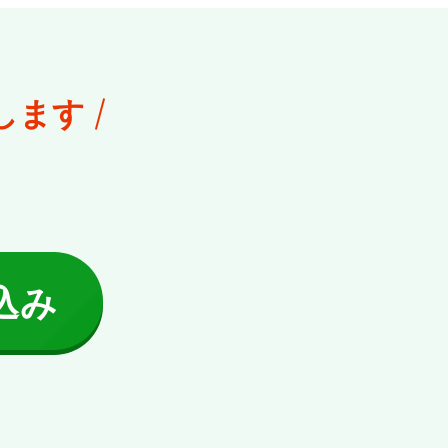
します
込み