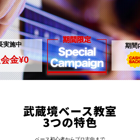
長実施中
期間
会金¥0
武蔵境ベース教室
3つの特色
ベース初心者からプロ志向まで