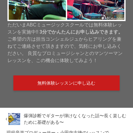
ただいまABCミュージックスクールでは無料体験レッ
スンを実施中!!
3分でかんたんにお申し込みできます。
ご希望の方は担当コンシェルジュからヒアリングを兼
ねてご連絡させて頂きますので、気軽にお申し込みく
ださい。 良質なプロミュージシャンとのマンツーマン
レッスンを、この機会に体験してみよう！
無料体験レッスンに申し込む
爆弾診断でギターが弾けなくなった話〜長く楽しむ
ために基礎がある〜
現役音楽プロデューサー・小田内志徳のレッスンで