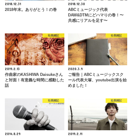
2018.12.31
2018.12.30
2018年末。ありがとう！の巻
ABCミュージック代表
DAW&DTMにどハマりの巻！〜
共感にリアルを足す〜
社長雑記
社長雑記
2019.2.13
2020.3.9
作曲家のKASHIWA Daisukeさん
ご報告｜ABCミュージックスク
と対面！有意義な時間に感動した
ール代表大塚、youtube出演を始
話
めました！
社長雑記
社長雑記
2014.8.29
2019.2.11