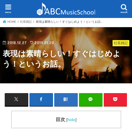
menu
search
HOME
社長雑記
表現は素晴らしい！すぐはじめよう！というお話。
2018.12.27
2019.01.20
社長雑記
表現は素晴らしい！すぐはじめよ
う！というお話。
目次
[
hide
]