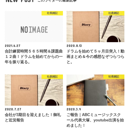
このライターの最新記事
社長雑記
社長雑記
2021.6.27
2020.8.13
合計練習時間５６５時間＆課題曲
ドラムを始めて５ヶ月目突入！動
１２曲！ドラムを始めてからの一
画まとめ＆今の感想なぞつらつら
年を振り返る。
と。
社長雑記
社長雑記
2020.7.27
2020.3.9
会社が3期目を迎えました！御礼
ご報告｜ABCミュージックスク
と近況報告
ール代表大塚、youtube出演を始
めました！