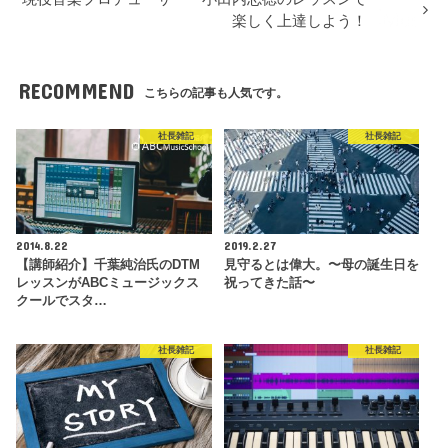
楽しく上達しよう！
RECOMMEND
こちらの記事も人気です。
社長雑記
社長雑記
2014.8.22
2019.2.27
【講師紹介】千葉純治氏のDTM
見守るとは偉大。〜母の誕生日を
レッスンがABCミュージックス
祝ってきた話〜
クールでスタ…
社長雑記
社長雑記