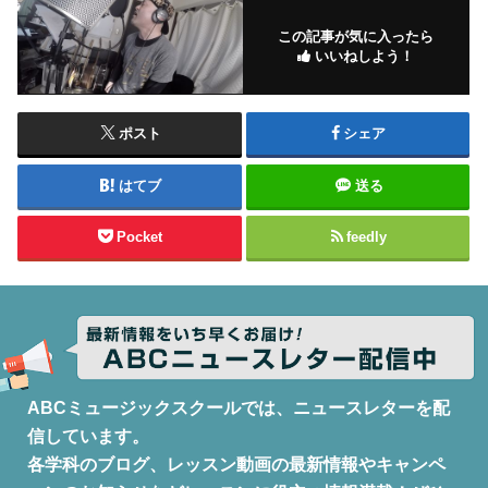
この記事が気に入ったら
いいねしよう！
ポスト
シェア
はてブ
送る
Pocket
feedly
ABCミュージックスクールでは、ニュースレターを配
信しています。
各学科のブログ、レッスン動画の最新情報やキャンペ