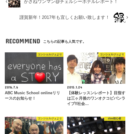
かさねワンマン@チェルシーホテルレポート！
謹賀新年！2017年も宜しくお願い致します！
RECOMMEND
こちらの記事も人気です。
コンシェルジュより
コンシェルジュより
2016.7.6
2015.1.24
ABC Music School onlineリリ
【体験レッスンレポート】目指す
ースのお知らせ！
は三ヶ月後のワンオクコピバンラ
イブ!!社会…
コンシェルジュより
dtm初心者