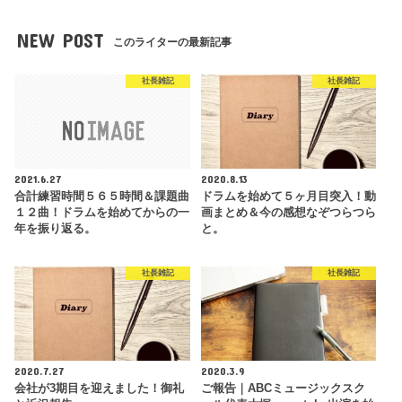
NEW POST
このライターの最新記事
社長雑記
社長雑記
2021.6.27
2020.8.13
合計練習時間５６５時間＆課題曲
ドラムを始めて５ヶ月目突入！動
１２曲！ドラムを始めてからの一
画まとめ＆今の感想なぞつらつら
年を振り返る。
と。
社長雑記
社長雑記
2020.7.27
2020.3.9
会社が3期目を迎えました！御礼
ご報告｜ABCミュージックスク