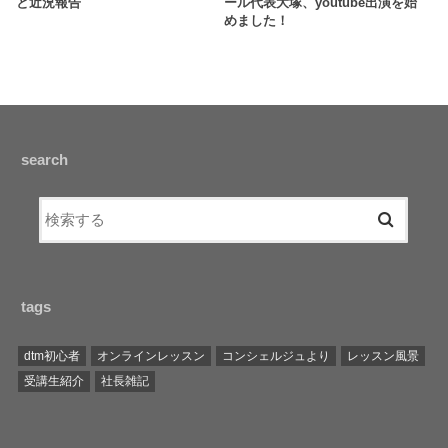
と近況報告
ール代表大塚、youtube出演を始
めました！
search
tags
dtm初心者
オンラインレッスン
コンシェルジュより
レッスン風景
受講生紹介
社長雑記