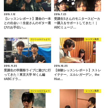
2015.1.12
2016.7.23
【レッスンレポート】運命の一本
受講生Sさんのモニタースピーカ
との出会い！生徒さんのギター選
ー購入をサポートしてきた！｜
びのお手伝い…
ABCミュージ…
コンシェルジュより
レッスン風景
2015.11.25
2014.10.25
受講生の学園祭ライブに遊びに行
【体験レッスンレポート】ストレ
ってきた！東京大学 Mくん編
イテナー、エルレガーデン、the
‖ABCドラ…
Hiat…
コンシェルジュより
レッスン風景