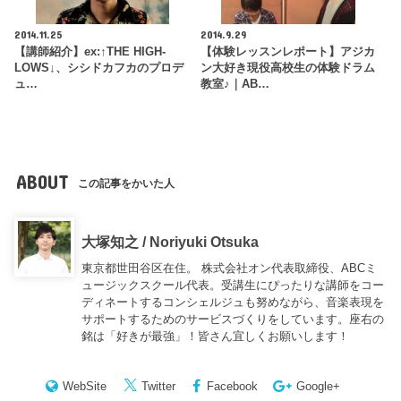
2014.11.25
2014.9.29
【講師紹介】ex:↑THE HIGH-
【体験レッスンレポート】アジカ
LOWS↓、シシドカフカのプロデ
ン大好き現役高校生の体験ドラム
ュ…
教室♪｜AB…
ABOUT
この記事をかいた人
大塚知之 / Noriyuki Otsuka
東京都世田谷区在住。 株式会社オン代表取締役、ABCミ
ュージックスクール代表。受講生にぴったりな講師をコー
ディネートするコンシェルジュも努めながら、音楽表現を
サポートするためのサービスづくりをしています。座右の
銘は「好きが最強」！皆さん宜しくお願いします！
WebSite
Twitter
Facebook
Google+